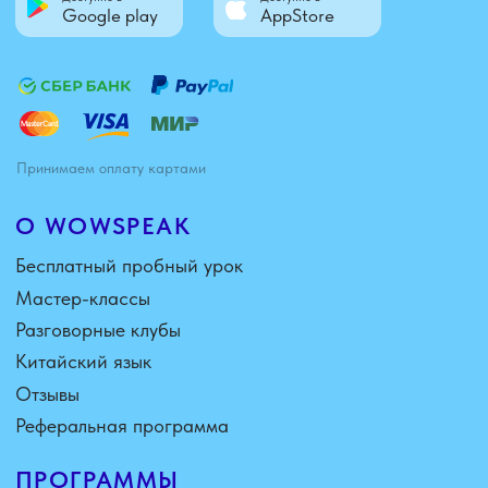
О WOWSPEAK
Бесплатный пробный урок
Мастер-классы
Разговорные клубы
Китайский язык
Отзывы
Реферальная программа
ПРОГРАММЫ
Детям от 4 до 6 лет
Детям от 7 до 12 лет
Подросткам от 13 до 17 лет
АДРЕС
Адрес: Московская область,
Наро-Фоминский район,
рабочий поселок Калининец,
д3, кв46
КОНТАКТЫ
8 (925) 203-37-72