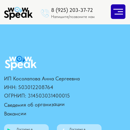
8 (925) 203-37-72
Напишите/позвоните нам
ИП Косолапова Анна Сергеевна
ИНН: 503012208764
ОГРНИП: 314503031400015
Сведения об организации
Вакансии
Доступно в
Доступно в
Google play
AppStore
Принимаем оплату картами